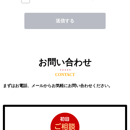
ております。
・ご本人の照会
個人情報の照会・修正・削除などを希望される場合には、ご
送信する
本人であることを確認の上対応させていただきます。
・法令、規範の遵守と見直し
保有する個人情報について日本の法令その他規範を遵守する
とともに、本規約の内容を適宜見直しその改善に努めます。
お問い合わせ
本ポリシーに関するお問い合わせは，下記の窓口までお願い
いたします。
CONTACT
合同会社S.CONNECT
住所：〒802-0064 北九州市小倉北区片野4丁目16-22
まずはお電話、メールからお気軽にお問い合わせください。
電話番号：
080-4277-7919